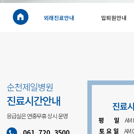
외래진료안내
입퇴원안내
순천제일병원
진료시간안내
진료시
응급실은 연중무휴 상시 운영
평 일
AM 08 
토 요 일
AM 08 
061. 720. 3500